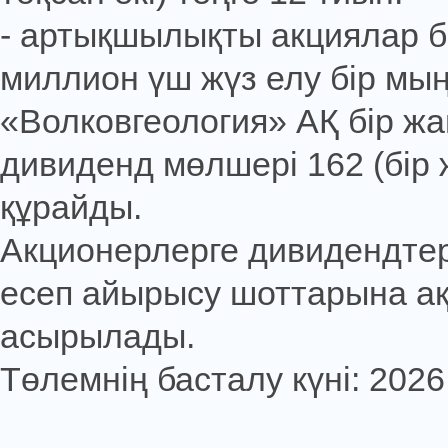
- артықшылықты акциялар бо
миллион үш жүз елу бір мың 
«Волковгеология» АҚ бір ж
дивиденд мөлшері 162 (бір ж
құрайды.
Акционерлерге дивидендтер
есеп айырысу шоттарына а
асырылады.
Төлемнің басталу күні: 202