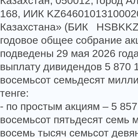
Казахстан, 050012, город А
168, ИИК KZ6460101310002
Казахстана» (БИК HSBKKZK
годовое общее собрание акц
подведены 29 мая 2026 год
выплату дивидендов 5 870 
восемьсот семьдесят милли
тенге:
- по простым акциям – 5 85
восемьсот пятьдесят семь 
восемь тысяч семьсот девян